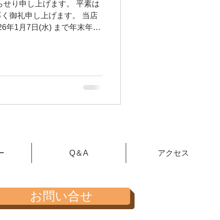
らせり申し上げます。 平素は
く御礼申し上げます。 当店
026年1月7日(水) まで年末年始
 休暇後はよりいっそうお客
存でございます。 どうぞよ
。
ー
Q＆A
アクセス
お問い合せ